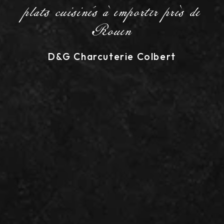
plats cuisinés à emporter près de
Rouen
D&G Charcuterie Colbert