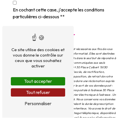
En cochant cette case, j'accepte les conditions
particulières ci-dessous **
Envoyer
Ce site utilise des cookies et
** Les données personnelles communiquées sont nécessaires aux fins de vous
contacter et sont enregistrées dans un fichier informatisé. Elles sont destinées
vous donne le contrôle sur
à D&G Charcuterie Colbert et ses sous-traitants dans le seul but de répondre à
ceux que vous souhaitez
votre message. Les données collectées seront communiquées aux seuls
activer
destinataires suivants: D&G Charcuterie Colbert 30 Place Colbert 76130
Mont-Saint-Aignan . Vous disposez de droits d’accès, de rectification,
d’effacement, de portabilité, de limitation, d’opposition, de retrait de votre
Tout accepter
consentement à tout moment et du droit d’introduire une réclamation auprès
d’une autorité de contrôle, ainsi que d’organiser le sort de vos données post-
mortem. Vous pouvez exercer ces droits par voie postale à l'adresse 30 Place
Tout refuser
Colbert 76130 Mont-Saint-Aignan ou par courrier électronique à l'adresse . Un
justificatif d'identité pourra vous être demandé. Nous conservons vos données
Personnaliser
pendant la période de prise de contact puis pendant la durée de prescription
légale aux fins probatoires et de gestion des contentieux. Vous avez le droit de
vous inscrire sur la liste d'opposition au démarchage téléphonique, disponible à
cette adresse:
Bloctel.gouv.fr
. Consultez le site cnil.fr pour plus d’informations
sur vos droits.