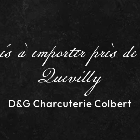
nés à emporter près 
Quevilly
D&G Charcuterie Colbert