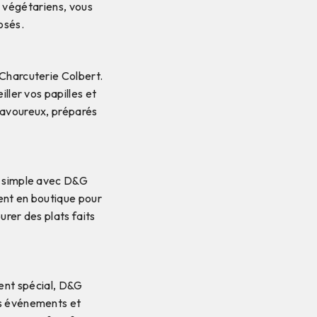
 végétariens, vous
osés.
Charcuterie Colbert.
ller vos papilles et
savoureux, préparés
s simple avec D&G
ent en boutique pour
urer des plats faits
ment spécial, D&G
os événements et