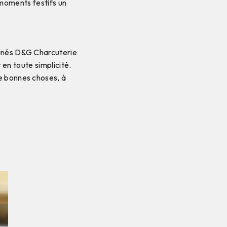
 moments festifs un
ignés D&G Charcuterie
en toute simplicité.
e bonnes choses, à