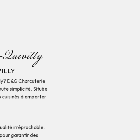
d-Quevilly
VILLY
lly? D&G Charcuterie
oute simplicité. Située
s cuisinés à emporter
ualité irréprochable.
 pour garantir des