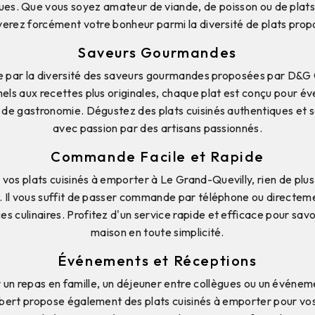
ues. Que vous soyez amateur de viande, de poisson ou de plats
verez forcément votre bonheur parmi la diversité de plats prop
Saveurs Gourmandes
e par la diversité des saveurs gourmandes proposées par D&G 
nels aux recettes plus originales, chaque plat est conçu pour évei
 de gastronomie. Dégustez des plats cuisinés authentiques et 
avec passion par des artisans passionnés.
Commande Facile et Rapide
os plats cuisinés à emporter à Le Grand-Quevilly, rien de plu
. Il vous suffit de passer commande par téléphone ou directem
es culinaires. Profitez d'un service rapide et efficace pour savo
maison en toute simplicité.
Événements et Réceptions
 un repas en famille, un déjeuner entre collègues ou un événe
bert propose également des plats cuisinés à emporter pour v