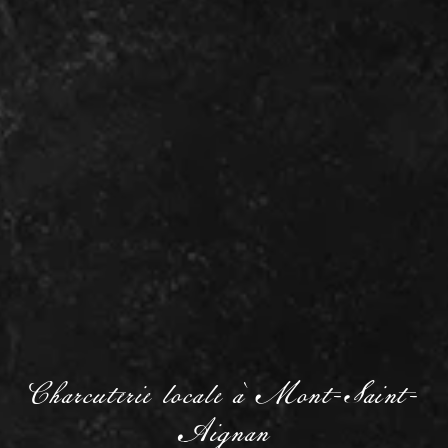
Charcuterie locale à Mont-Saint-
Aignan