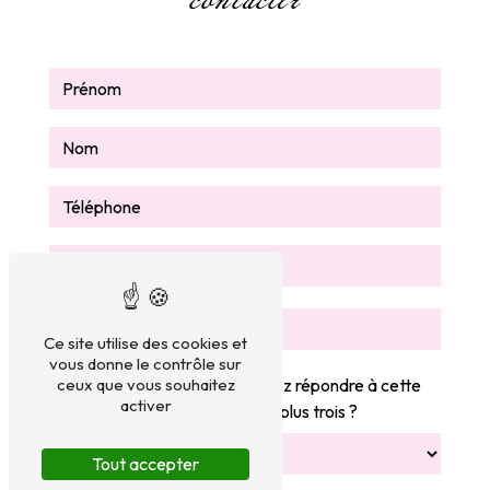
contacter
Ce site utilise des cookies et
vous donne le contrôle sur
Vous n'êtes pas un robot, veuillez répondre à cette
ceux que vous souhaitez
activer
question : combien font quatre plus trois ?
Tout accepter