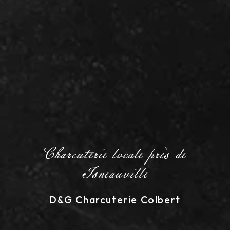
Charcuterie locale près de
Isneauville
D&G Charcuterie Colbert