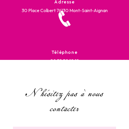
Adresse
30 Place Colbert
76130 Mont-Saint-Aignan
Téléphone
02 35 70 10 12
N'hésitez pas à nous
contacter