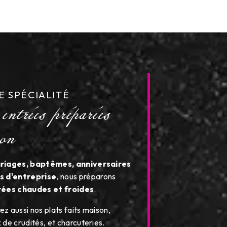
entrées préparées
E SPÉCIALITÉ
on
riages, baptêmes, anniversaires
s d'entreprise
, nous préparons
ées chaudes et froides
.
z aussi nos plats faits maison,
 de crudités, et charcuteries.