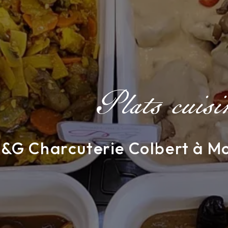
Plats cuisi
&G Charcuterie Colbert à M