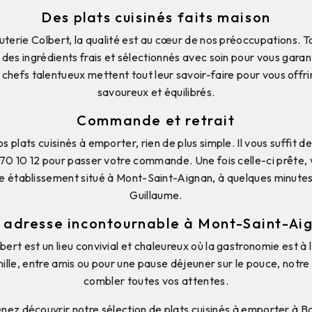
Des plats cuisinés faits maison
erie Colbert, la qualité est au cœur de nos préoccupations. To
des ingrédients frais et sélectionnés avec soin pour vous garan
chefs talentueux mettent tout leur savoir-faire pour vous offrir
savoureux et équilibrés.
Commande et retrait
plats cuisinés à emporter, rien de plus simple. Il vous suffit d
70 10 12 pour passer votre commande. Une fois celle-ci prête, v
e établissement situé à Mont-Saint-Aignan, à quelques minute
Guillaume.
 adresse incontournable à Mont-Saint-Ai
rt est un lieu convivial et chaleureux où la gastronomie est à 
ille, entre amis ou pour une pause déjeuner sur le pouce, notr
combler toutes vos attentes.
enez découvrir notre sélection de plats cuisinés à emporter à 