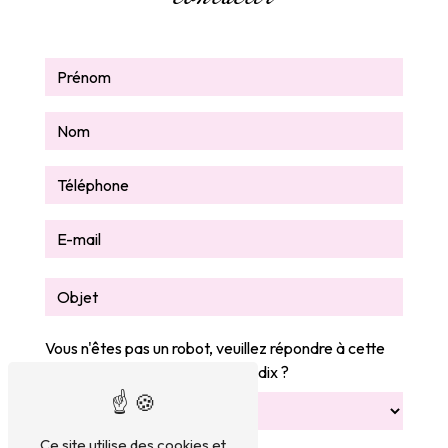
contacter
Vous n'êtes pas un robot, veuillez répondre à cette
question : combien font six plus dix ?
Ce site utilise des cookies et