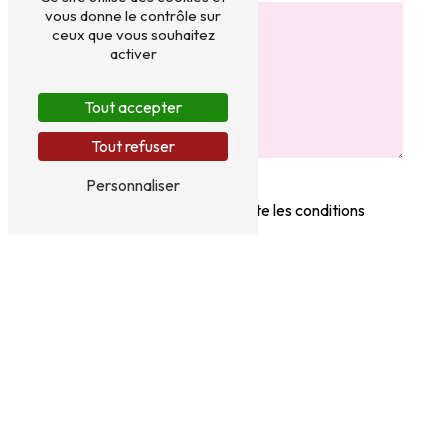
vous donne le contrôle sur
ceux que vous souhaitez
activer
Tout accepter
Tout refuser
Personnaliser
En cochant cette case, j'accepte les conditions
particulières ci-dessous **
Envoyer
** Les données personnelles communiquées sont nécessaires aux fins de vous
contacter et sont enregistrées dans un fichier informatisé. Elles sont destinées
à D&G Charcuterie Colbert et ses sous-traitants dans le seul but de répondre à
votre message. Les données collectées seront communiquées aux seuls
destinataires suivants: D&G Charcuterie Colbert 30 Place Colbert 76130
Mont-Saint-Aignan . Vous disposez de droits d’accès, de rectification,
d’effacement, de portabilité, de limitation, d’opposition, de retrait de votre