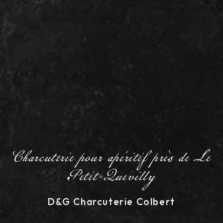
Charcuterie pour apéritif près de Le
Petit-Quevilly
D&G Charcuterie Colbert