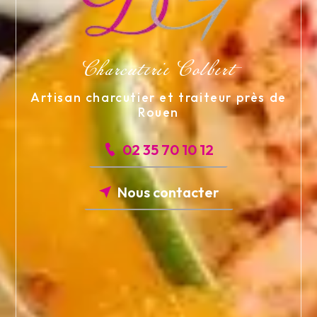
Charcuterie Colbert
Artisan charcutier et traiteur près de
Rouen
02 35 70 10 12
Nous contacter