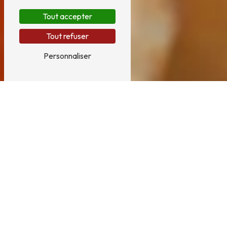
Tout accepter
Tout refuser
Personnaliser
Un artisan charcutier
RÉPUTÉ POUR SA PASSION ET SON SAVOIR-
FAIRE
Des artisans charcutiers
passionnés
pour
vous servir !
Vous cherchez un artisan
charcutier
qui